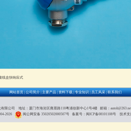
P 接线盒快响应式
网站首页
|
公司简介
|
主要产品
|
资料下载
|
专业知识
|
员工风采
|
联系我们
公司 地址：厦门市海沧区雍厝路118粤浦创新中心1号4楼 邮箱：autoli@263.net 电话
4-2026
闽公网安备 35020502000507号
备案号：
闽ICP备08101108号
技术支