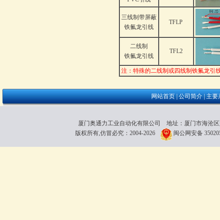
三线制带屏蔽
TFLP
铁氟龙引线
二线制
TFL2
铁氟龙引线
注：特殊的二线制或四线制铁氟龙引线与P
网站首页
|
公司简介
|
主要
厦门奥通力工业自动化有限公司 地址：厦门市海沧区雍厝路118粤
版权所有,仿冒必究：2004-2026
闽公网安备 350205