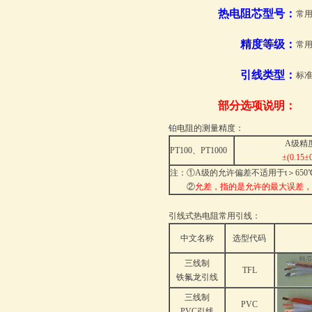
热电阻芯型号：
常用
精度等级
：
常
引线类型
：
标准
部分选项说明：
铂电阻的测量精度：
A级精
PT100、PT1000
±(0.15±0
注：①A级的允许偏差不适用于t＞65
②
允差，指的是允许的最大误差，
引线式热电阻常用引线：
中文名称
选型代码
三线制
TFL
铁氟龙引线
三线制
PVC
PVC引线