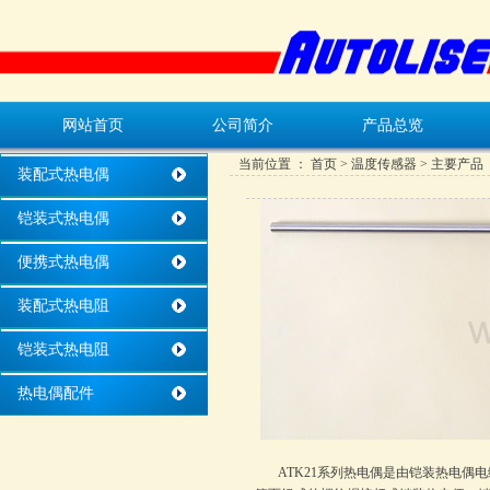
网站首页
公司简介
产品总览
当前位置 ：
首页
>
温度传感器
> 主要产品
装配式热电偶
铠装式热电偶
便携式热电偶
装配式热电阻
铠装式热电阻
热电偶配件
ATK21系列热电偶是由铠装热电