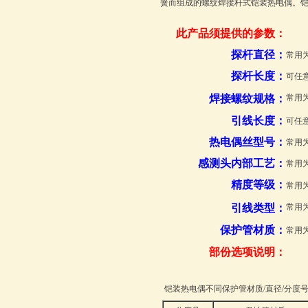
簧而组成的螺纹焊接杆式铠装热电偶。
此产品须提供的参数：
探杆直径：
常用为
探杆长度：
可任意
焊接螺纹规格：
常用为
引线长度：
可任
热电偶丝型号
：
常用
感测头内部工艺
：
常用
精度等级
：
常用
引线类型：
常用
保护管材质：
常用为
部份选项说明：
铠装热电偶不同保护管材质/直径/分度号