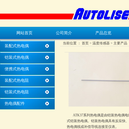
网站首页
公司简介
产品总览
当前位置 ：
首页
>
温度传感器
> 主要产品
装配式热电偶
铠装式热电偶
便携式热电偶
装配式热电阻
铠装式热电阻
热电偶配件
ATK37系列热电偶是由铠装热电
式铠装热电偶。铠装热电偶具有反应快
热电偶线或补偿导线连接至仪表。