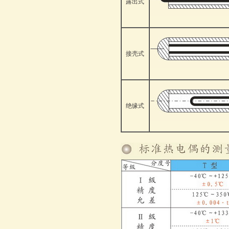
露出式
接壳式
绝缘式