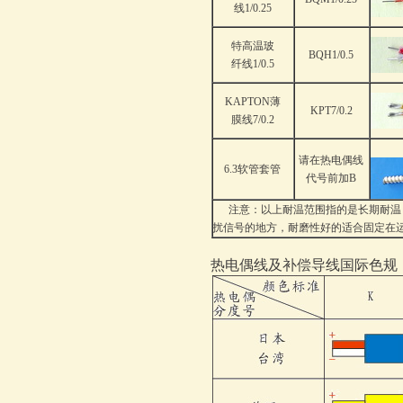
线1/0.25
特高温玻
BQH1/0.5
纤线1/0.5
KAPTON薄
KPT7/0.2
膜线7/0.2
请在热电偶线
6.3软管套管
代号前加B
注意：以上耐温范围指的是长期耐温，
扰信号的地方，耐磨性好的适合固定在
热电偶线及补偿导线国际色规