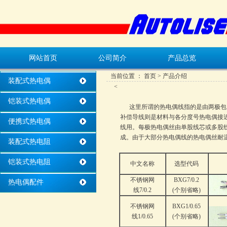
网站首页
公司简介
产品总览
当前位置 ：
首页
> 产品介绍
装配式热电偶
<
铠装式热电偶
这里所谓的热电偶线指的是由两极包了
补偿导线则是材料与各分度号热电偶接
便携式热电偶
线用。每极热电偶丝由单股线芯或多股线芯
成。由于大部分热电偶线的热电偶丝耐
装配式热电阻
铠装式热电阻
中文名称
选型代码
不锈钢网
BXG7/0.2
热电偶配件
线7/0.2
(个别省略)
不锈钢网
BXG1/0.65
线1/0.65
(个别省略)