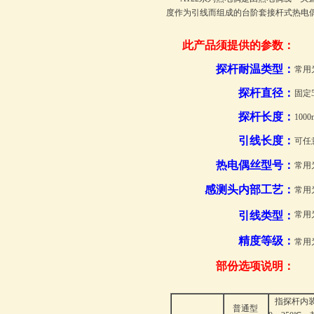
度作为引线而组成的台阶套接杆式热电偶
此产品须提供的参数：
探杆耐温类型：
常用
探杆直径：
固定
探杆长度：
10
引线长度：
可任
热电偶丝型号
：
常用
感测头内部工艺
：
常用
引线类型：
常用
精度等级：
常用
部份选项说明：
指探杆内装
普通型