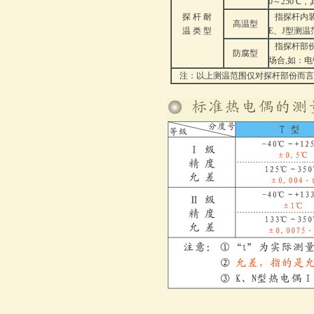
0～250
探 杆 耐
指探杆内装
高温型
温 类 型
E、J型测温
指探杆部份
防腐型
场合,如：
注：以上测温范围仅对探杆部份而言