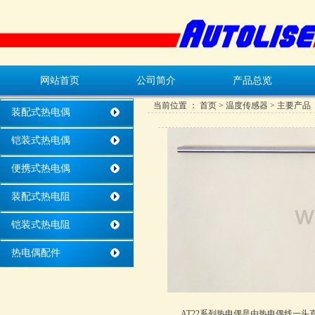
网站首页
公司简介
产品总览
当前位置 ：
首页
>
温度传感器
> 主要产品
装配式热电偶
铠装式热电偶
便携式热电偶
装配式热电阻
铠装式热电阻
热电偶配件
AT22系列热电偶是由热电偶线一头